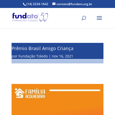
(14) 3234-1642
contato@fundato.org.br
Prêmio Brasil Amigo Criança
por
Fundação Toledo
nov 16, 2021