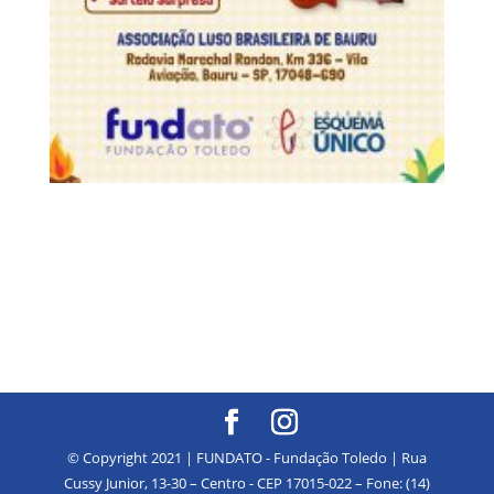
© Copyright 2021 | FUNDATO - Fundação Toledo | Rua
Cussy Junior, 13-30 – Centro - CEP 17015-022 – Fone: (14)